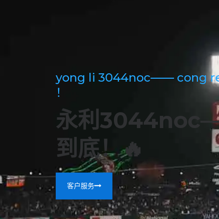
yong li 3044noc—— cong re
！
永利3044no
到底！🔥
客户服务